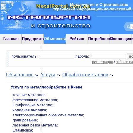
Металлургия и Строительство
Украинский информационно-поисковый 
Главная
Предприятия
Объявления
Рейтинг
Потребности
Поставщик
пользователь:
пароль:
регистрация
/
забыли п
Объявления
Услуги
Обработка металлов
Услуги по металлообработке в Киеве
точение металлов;
фрезерование металлов;
шлифование металла;
холодная высадка;
электроэрозионная обработка металла;
гравирование;
лазерная резка металла;
штамповка;