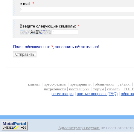
e-mail:
*
Введите следующие символы:
*
Поля, обозначенные
*
, заполнить обязательно!
главная
|
пресс-релизы
|
предприятия
|
объявления
|
рейтинг
потребности
|
поставщики
|
форум
|
словарь
|
ГОСТ
регистрация
|
частые вопросы (FAQ)
|
обратн
Администрация портала
не несет ответств