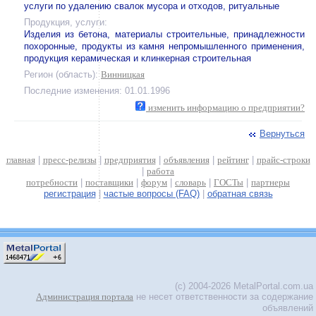
услуги по удалению свалок мусора и отходов, ритуальные
Продукция, услуги:
Изделия из бетона, материалы строительные, принадлежности
похоронные, продукты из камня непромышленного применения,
продукция керамическая и клинкерная строительная
Регион (область):
Винницкая
Последние изменения: 01.01.1996
изменить информацию о предприятии?
Вернуться
главная
|
пресс-релизы
|
предприятия
|
объявления
|
рейтинг
|
прайс-строки
|
работа
потребности
|
поставщики
|
форум
|
словарь
|
ГОСТы
|
партнеры
регистрация
|
частые вопросы (FAQ)
|
обратная связь
(c) 2004-2026 MetalPortal.com.ua
Администрация портала
не несет ответственности за содержание
объявлений