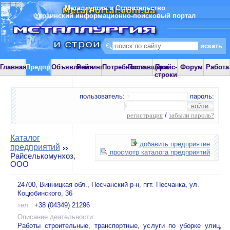
Металлургия и Строительство
Украинский информационно-поисковый портал
Главная
Предприятия
Объявления
Рейтинг
Потребности
Поставщики
Прайс-
Форум
Работа
строки
пользователь:
пароль:
регистрация
/
забыли пароль?
Каталог
добавить предприятие
предприятий
просмотр каталога предприятий
Райселькомунхоз,
ООО
24700, Винницкая обл., Песчанский р-н, пгт. Песчанка, ул.
Коцюбинского, 36
тел.:
+38 (04349) 21296
Описание деятельности:
Работы строительные, транспортные, услуги по уборке улиц,