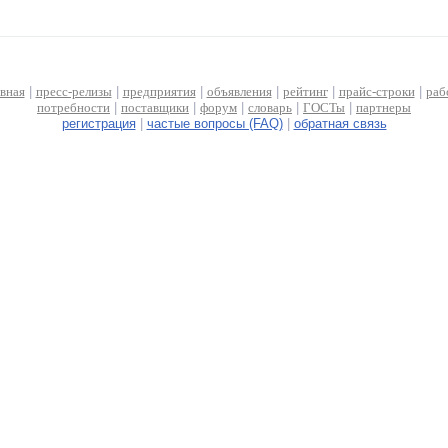
авная
|
пресс-релизы
|
предприятия
|
объявления
|
рейтинг
|
прайс-строки
|
раб
потребности
|
поставщики
|
форум
|
словарь
|
ГОСТы
|
партнеры
регистрация
|
частые вопросы (FAQ)
|
обратная связь