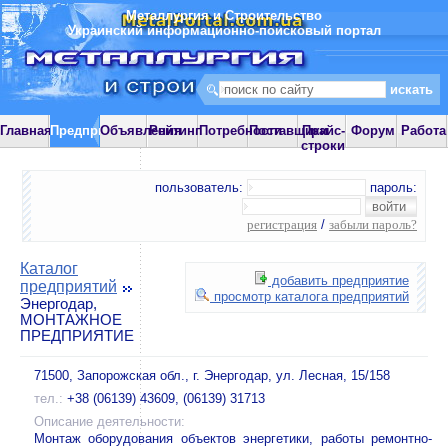
Металлургия и Строительство
Украинский информационно-поисковый портал
Главная
Предприятия
Объявления
Рейтинг
Потребности
Поставщики
Прайс-
Форум
Работа
строки
пользователь:
пароль:
регистрация
/
забыли пароль?
Каталог
добавить предприятие
предприятий
просмотр каталога предприятий
Энергодар,
МОНТАЖНОЕ
ПРЕДПРИЯТИЕ
71500, Запорожская обл., г. Энергодар, ул. Лесная, 15/158
тел.:
+38 (06139) 43609, (06139) 31713
Описание деятельности:
Монтаж оборудования объектов энергетики, работы ремонтно-