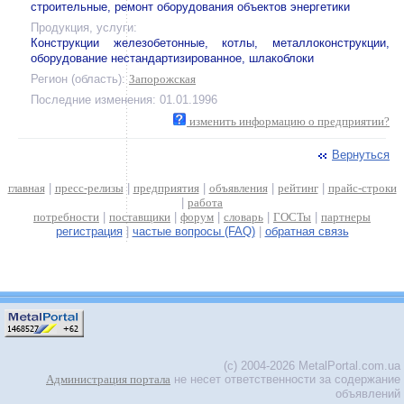
строительные, ремонт оборудования объектов энергетики
Продукция, услуги:
Конструкции железобетонные, котлы, металлоконструкции,
оборудование нестандартизированное, шлакоблоки
Регион (область):
Запорожская
Последние изменения: 01.01.1996
изменить информацию о предприятии?
Вернуться
главная
|
пресс-релизы
|
предприятия
|
объявления
|
рейтинг
|
прайс-строки
|
работа
потребности
|
поставщики
|
форум
|
словарь
|
ГОСТы
|
партнеры
регистрация
|
частые вопросы (FAQ)
|
обратная связь
(c) 2004-2026 MetalPortal.com.ua
Администрация портала
не несет ответственности за содержание
объявлений