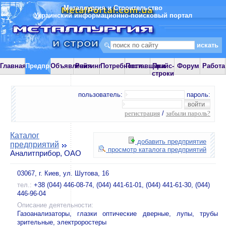
Металлургия и Строительство
Украинский информационно-поисковый портал
Главная
Предприятия
Объявления
Рейтинг
Потребности
Поставщики
Прайс-
Форум
Работа
строки
пользователь:
пароль:
регистрация
/
забыли пароль?
Каталог
добавить предприятие
предприятий
просмотр каталога предприятий
Аналитприбор, ОАО
03067, г. Киев, ул. Шутова, 16
тел.:
+38 (044) 446-08-74, (044) 441-61-01, (044) 441-61-30, (044)
446-96-04
Описание деятельности:
Газоанализаторы, глазки оптические дверные, лупы, трубы
зрительные, электроростеры