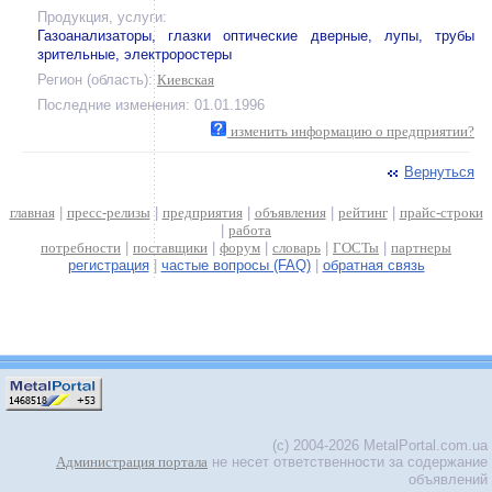
Продукция, услуги:
Газоанализаторы, глазки оптические дверные, лупы, трубы
зрительные, электроростеры
Регион (область):
Киевская
Последние изменения: 01.01.1996
изменить информацию о предприятии?
Вернуться
главная
|
пресс-релизы
|
предприятия
|
объявления
|
рейтинг
|
прайс-строки
|
работа
потребности
|
поставщики
|
форум
|
словарь
|
ГОСТы
|
партнеры
регистрация
|
частые вопросы (FAQ)
|
обратная связь
(c) 2004-2026 MetalPortal.com.ua
Администрация портала
не несет ответственности за содержание
объявлений