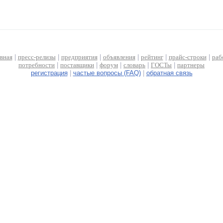
авная
|
пресс-релизы
|
предприятия
|
объявления
|
рейтинг
|
прайс-строки
|
раб
потребности
|
поставщики
|
форум
|
словарь
|
ГОСТы
|
партнеры
регистрация
|
частые вопросы (FAQ)
|
обратная связь