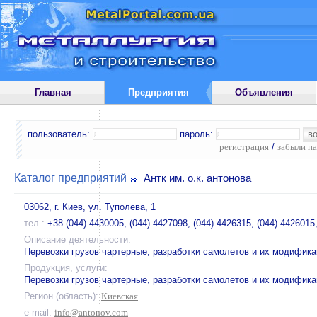
Главная
Предприятия
Объявления
пользователь:
пароль:
регистрация
/
забыли п
Каталог предприятий
Антк им. о.к. антонова
03062, г. Киев, ул. Туполева, 1
тел.:
+38 (044) 4430005, (044) 4427098, (044) 4426315, (044) 4426015
Описание деятельности:
Перевозки грузов чартерные, разработки самолетов и их модифик
Продукция, услуги:
Перевозки грузов чартерные, разработки самолетов и их модифик
Регион (область):
Киевская
e-mail:
info@antonov.com