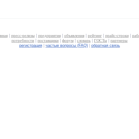
авная
|
пресс-релизы
|
предприятия
|
объявления
|
рейтинг
|
прайс-строки
|
раб
потребности
|
поставщики
|
форум
|
словарь
|
ГОСТы
|
партнеры
регистрация
|
частые вопросы (FAQ)
|
обратная связь