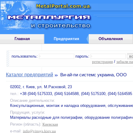
Главная
Предприятия
Объявления
пользователь:
пароль:
регистрация
/
забыли п
Каталог предприятий
Ви-ай-пи системс украина, ООО
02002, г. Киев, ул. М.Расковой, 23
тел.:
+38 (044) 5175333, (044) 5164588, (044) 5175100, (044) 5164595
Описание деятельности:
Консультационные, монтаж и наладка оборудования, обслуживани
Продукция, услуги:
Материалы расходные для полиграфии, оборудование полиграфич
Регион (область):
Киевская
e-mail:
info@vipsys.kiev.ua