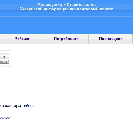
Металлургия и Строительство
Украинский информационно-поисковый портал
Рейтинг
Потребности
Поставщики
ароль?
е послегарантийное
еское