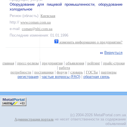
Оборудование для пищевой промышленности, оборудование
холодильное
Регион (область):
Киевская
http://
www.coman.com.ua
e-mail:
coman@nbi.com.ua
Последние изменения: 01.01.1996
изменить информацию о предприятии?
Вернуться
главная
|
пресс-релизы
|
предприятия
|
объявления
|
рейтинг
|
прайс-строки
|
работа
потребности
|
поставщики
|
форум
|
словарь
|
ГОСТы
|
партнеры
регистрация
|
частые вопросы (FAQ)
|
обратная связь
(c) 2004-2026 MetalPortal.com.ua
Администрация портала
не несет ответственности за содержание
объявлений