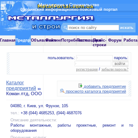
Металлургия и Строительство
Украинский информационно-поисковый портал
Главная
Предприятия
Объявления
Рейтинг
Потребности
Поставщики
Прайс-
Форум
Работа
строки
пользователь:
пароль:
регистрация
/
забыли пароль?
Каталог
добавить предприятие
предприятий
просмотр каталога предприятий
Коман лтд, ООО
04080, г. Киев, ул. Фрунзе, 105
тел.:
+38 (044) 4685253, (044) 4687076
Описание деятельности:
Работы монтажные, работы проектные, ремонт и то
оборудования
Продукция, услуги: