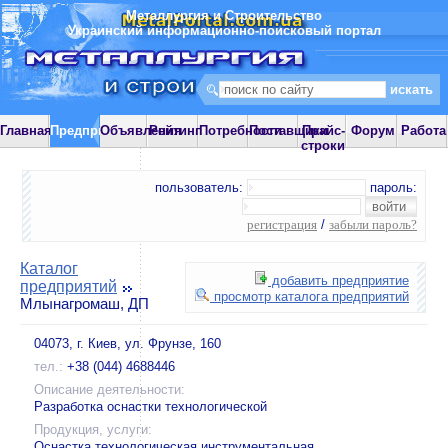
Металлургия и Строительство
Украинский информационно-поисковый портал
Главная
Предприятия
Объявления
Рейтинг
Потребности
Поставщики
Прайс-
Форум
Работа
строки
пользователь:
пароль:
регистрация
/
забыли пароль?
Каталог
добавить предприятие
предприятий
просмотр каталога предприятий
Млынагромаш, ДП
04073, г. Киев, ул. Фрунзе, 160
тел.:
+38 (044) 4688446
Описание деятельности:
Разработка оснастки технологической
Продукция, услуги:
Оснастка технологическая инструментальная