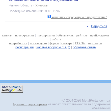
Регион (область):
Киевская
Последние изменения: 01.01.1996
изменить информацию о предприятии?
Вернуться
главная
|
пресс-релизы
|
предприятия
|
объявления
|
рейтинг
|
прайс-строки
|
работа
потребности
|
поставщики
|
форум
|
словарь
|
ГОСТы
|
партнеры
регистрация
|
частые вопросы (FAQ)
|
обратная связь
(c) 2004-2026 MetalPortal.com.ua
Администрация портала
не несет ответственности за содержание
объявлений