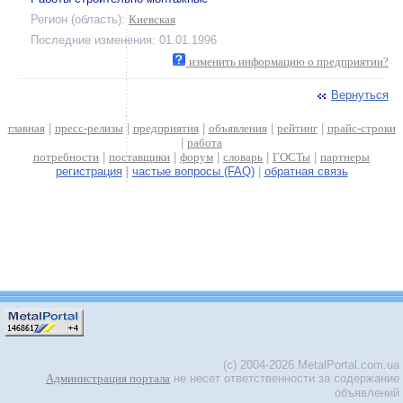
Регион (область):
Киевская
Последние изменения: 01.01.1996
изменить информацию о предприятии?
Вернуться
главная
|
пресс-релизы
|
предприятия
|
объявления
|
рейтинг
|
прайс-строки
|
работа
потребности
|
поставщики
|
форум
|
словарь
|
ГОСТы
|
партнеры
регистрация
|
частые вопросы (FAQ)
|
обратная связь
(c) 2004-2026 MetalPortal.com.ua
Администрация портала
не несет ответственности за содержание
объявлений