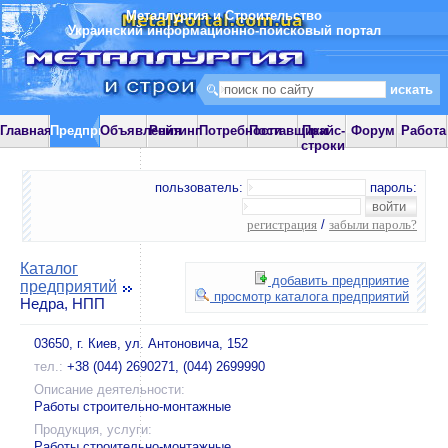
Металлургия и Строительство
Украинский информационно-поисковый портал
Главная
Предприятия
Объявления
Рейтинг
Потребности
Поставщики
Прайс-
Форум
Работа
строки
пользователь:
пароль:
регистрация
/
забыли пароль?
Каталог
добавить предприятие
предприятий
просмотр каталога предприятий
Недра, НПП
03650, г. Киев, ул. Антоновича, 152
тел.:
+38 (044) 2690271, (044) 2699990
Описание деятельности:
Работы строительно-монтажные
Продукция, услуги:
Работы строительно-монтажные