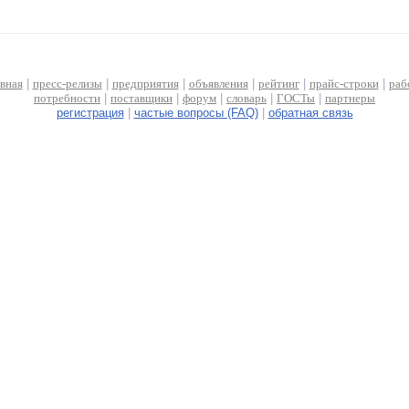
авная
|
пресс-релизы
|
предприятия
|
объявления
|
рейтинг
|
прайс-строки
|
раб
потребности
|
поставщики
|
форум
|
словарь
|
ГОСТы
|
партнеры
регистрация
|
частые вопросы (FAQ)
|
обратная связь