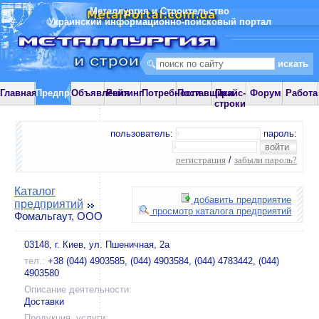
Металлургия и Строительство
Украинский информационно-поисковый портал
Главная
Предприятия
Объявления
Рейтинг
Потребности
Поставщики
Прайс-
Форум
Работа
строки
пользователь:
пароль:
регистрация
/
забыли пароль?
Каталог
добавить предприятие
предприятий
просмотр каталога предприятий
Фомальгаут, ООО
03148, г. Киев, ул. Пшеничная, 2а
тел.:
+38 (044) 4903585, (044) 4903584, (044) 4783442, (044)
4903580
Описание деятельности:
Доставки
Продукция, услуги: