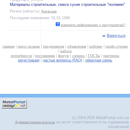
Материалы строительные, смеси сухие строительные "полимин"
Регион (область):
Киевская
Последние изменения: 01.01.1996
изменить информацию о предприятии?
Вернуться
главная
|
пресс-релизы
|
предприятия
|
объявления
|
рейтинг
|
прайс-строки
|
работа
потребности
|
поставщики
|
форум
|
словарь
|
ГОСТы
|
партнеры
регистрация
|
частые вопросы (FAQ)
|
обратная связь
(c) 2004-2026 MetalPortal.com.ua
Администрация портала
не несет ответственности за содержание
объявлений