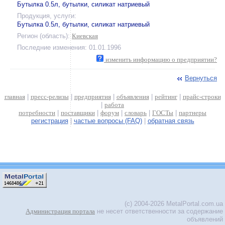
Бутылка 0.5л, бутылки, силикат натриевый
Продукция, услуги:
Бутылка 0.5л, бутылки, силикат натриевый
Регион (область):
Киевская
Последние изменения: 01.01.1996
изменить информацию о предприятии?
Вернуться
главная
|
пресс-релизы
|
предприятия
|
объявления
|
рейтинг
|
прайс-строки
|
работа
потребности
|
поставщики
|
форум
|
словарь
|
ГОСТы
|
партнеры
регистрация
|
частые вопросы (FAQ)
|
обратная связь
(c) 2004-2026 MetalPortal.com.ua
Администрация портала
не несет ответственности за содержание
объявлений