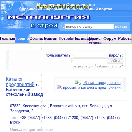
Металлургия и Строительство
Украинский информационно-поисковый портал
Главная
Предприятия
Объявления
Рейтинг
Потребности
Поставщики
Прайс-
Форум
Работа
строки
пользователь:
пароль:
регистрация
/
забыли пароль?
Каталог
добавить предприятие
предприятий
просмотр каталога предприятий
Бабинецкий
стекольный завод
07832, Киевская обл., Бородянский р-н, пгт. Бабинцы, ул.
Заводская, 2
тел.:
+38 (04477) 71233, (04477) 71230, (04477) 71225, (04477)
51295
Описание деятельности: