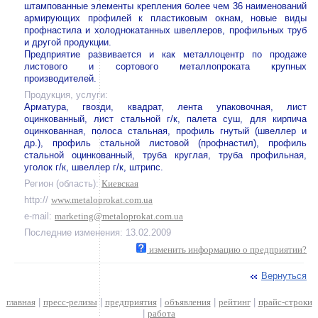
штампованные элементы крепления более чем 36 наименований
армирующих профилей к пластиковым окнам, новые виды
профнастила и холоднокатанных швеллеров, профильных труб
и другой продукции.
Предприятие развивается и как металлоцентр по продаже
листового и сортового металлопроката крупных
производителей.
Продукция, услуги:
Арматура, гвозди, квадрат, лента упаковочная, лист
оцинкованный, лист стальной г/к, палета суш, для кирпича
оцинкованная, полоса стальная, профиль гнутый (швеллер и
др.), профиль стальной листовой (профнастил), профиль
стальной оцинкованный, труба круглая, труба профильная,
уголок г/к, швеллер г/к, штрипс.
Регион (область):
Киевская
http://
www.metaloprokat.com.ua
e-mail:
marketing@metaloprokat.com.ua
Последние изменения: 13.02.2009
изменить информацию о предприятии?
Вернуться
главная
|
пресс-релизы
|
предприятия
|
объявления
|
рейтинг
|
прайс-строки
|
работа