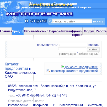
Металлургия и Строительство
Украинский информационно-поисковый портал
Главная
Предприятия
Объявления
Рейтинг
Потребности
Поставщики
Прайс-
Форум
Работа
строки
пользователь:
пароль:
регистрация
/
забыли пароль?
Каталог
добавить предприятие
предприятий
просмотр каталога предприятий
Киевметаллопром,
ОАО
08623, Киевская обл., Васильковский р-н, пгт. Калиновка, ул.
Индустриальная, 7
тел.:
+38 (044) 496-91-54, (04471) 4-17-43
Описание деятельности:
Изготовление профилей к гипсокартонным системам,