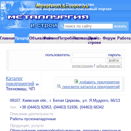
Металлургия и Строительство
Украинский информационно-поисковый портал
Главная
Предприятия
Объявления
Рейтинг
Потребности
Поставщики
Прайс-
Форум
Работа
строки
пользователь:
пароль:
регистрация
/
забыли пароль?
Каталог
добавить предприятие
предприятий
просмотр каталога предприятий
Техномаш, ЧП
09107, Киевская обл., г. Белая Церковь, ул. Я.Мудрого, 66/13
тел.:
+38 (04463) 92953, (04463) 51936, (04463) 66342
Описание деятельности:
Работы пусконаладочные
Продукция, услуги:
Оборудование деревообрабатывающее, пилорамы ленточные