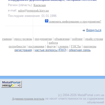
Регион (область):
Киевская
e-mail:
sales@termopak.kiev.ua
Последние изменения: 01.01.1996
изменить информацию о предприятии?
Вернуться
главная
|
пресс-релизы
|
предприятия
|
объявления
|
рейтинг
|
прайс-строки
|
работа
потребности
|
поставщики
|
форум
|
словарь
|
ГОСТы
|
партнеры
регистрация
|
частые вопросы (FAQ)
|
обратная связь
(c) 2004-2026 MetalPortal.com.ua
Администрация портала
не несет ответственности за содержание
объявлений