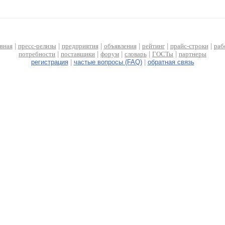
авная
|
пресс-релизы
|
предприятия
|
объявления
|
рейтинг
|
прайс-строки
|
раб
потребности
|
поставщики
|
форум
|
словарь
|
ГОСТы
|
партнеры
регистрация
|
частые вопросы (FAQ)
|
обратная связь