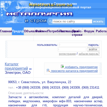
Металлургия и Строительство
Украинский информационно-поисковый портал
Главная
Предприятия
Объявления
Рейтинг
Потребности
Поставщики
Прайс-
Форум
Работа
строки
пользователь:
пароль:
регистрация
/
забыли пароль?
Каталог
добавить предприятие
предприятий
просмотр каталога предприятий
Электрон, ОАО
99053, г. Севастополь, ул. Вакуленчука, 22
тел.:
+38 (069) 243339, (069) 243319, (069) 243309, (069) 231411
Описание деятельности:
Запчасти к автомобилям, комплект деталей для дверей,
лебедки, медтехника, микрофон мфк-003, наконечники аспир,
наконечники для гтб, продукция научно-техническая,