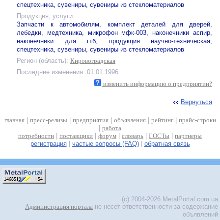
спецтехника, сувениры, сувениры из стекломатериалов
Продукция, услуги:
Запчасти к автомобилям, комплект деталей для дверей,
лебедки, медтехника, микрофон мфк-003, наконечники аспир,
наконечники для гтб, продукция научно-техническая,
спецтехника, сувениры, сувениры из стекломатериалов
Регион (область):
Кировоградская
Последние изменения: 01.01.1996
изменить информацию о предприятии?
Вернуться
главная
|
пресс-релизы
|
предприятия
|
объявления
|
рейтинг
|
прайс-строки
|
работа
потребности
|
поставщики
|
форум
|
словарь
|
ГОСТы
|
партнеры
регистрация
|
частые вопросы (FAQ)
|
обратная связь
(c) 2004-2026 MetalPortal.com.ua
Администрация портала
не несет ответственности за содержание
объявлений