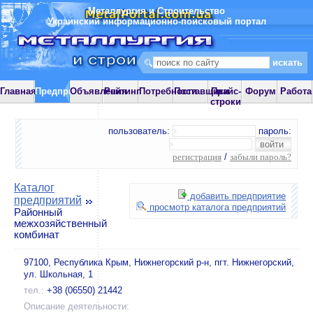
Металлургия и Строительство
Украинский информационно-поисковый портал
Главная
Предприятия
Объявления
Рейтинг
Потребности
Поставщики
Прайс-
Форум
Работа
строки
пользователь:
пароль:
регистрация
/
забыли пароль?
Каталог
добавить предприятие
предприятий
просмотр каталога предприятий
Районный
межхозяйственный
комбинат
97100, Республика Крым, Нижнегорский р-н, пгт. Нижнегорский,
ул. Школьная, 1
тел.:
+38 (06550) 21442
Описание деятельности: