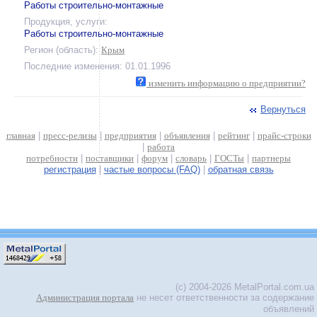
Работы строительно-монтажные
Продукция, услуги:
Работы строительно-монтажные
Регион (область):
Крым
Последние изменения: 01.01.1996
изменить информацию о предприятии?
Вернуться
главная
|
пресс-релизы
|
предприятия
|
объявления
|
рейтинг
|
прайс-строки
|
работа
потребности
|
поставщики
|
форум
|
словарь
|
ГОСТы
|
партнеры
регистрация
|
частые вопросы (FAQ)
|
обратная связь
(c) 2004-2026 MetalPortal.com.ua
Администрация портала
не несет ответственности за содержание
объявлений