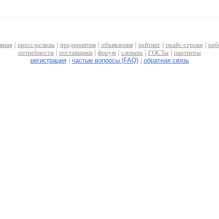
авная
|
пресс-релизы
|
предприятия
|
объявления
|
рейтинг
|
прайс-строки
|
раб
потребности
|
поставщики
|
форум
|
словарь
|
ГОСТы
|
партнеры
регистрация
|
частые вопросы (FAQ)
|
обратная связь