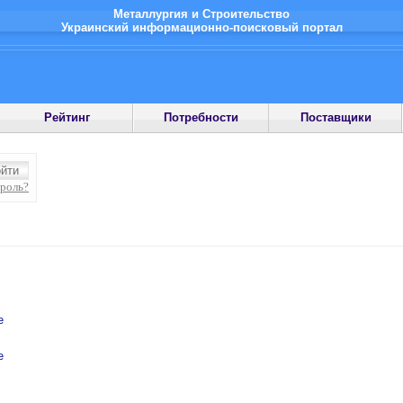
Металлургия и Строительство
Украинский информационно-поисковый портал
Рейтинг
Потребности
Поставщики
ароль?
е
е