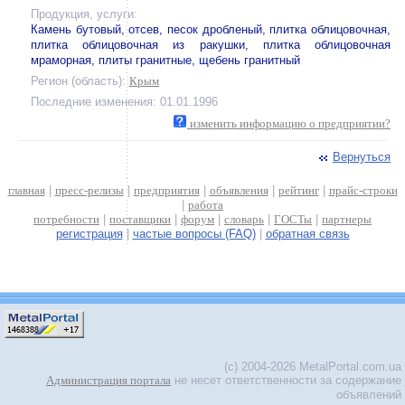
Продукция, услуги:
Камень бутовый, отсев, песок дробленый, плитка облицовочная,
плитка облицовочная из ракушки, плитка облицовочная
мраморная, плиты гранитные, щебень гранитный
Регион (область):
Крым
Последние изменения: 01.01.1996
изменить информацию о предприятии?
Вернуться
главная
|
пресс-релизы
|
предприятия
|
объявления
|
рейтинг
|
прайс-строки
|
работа
потребности
|
поставщики
|
форум
|
словарь
|
ГОСТы
|
партнеры
регистрация
|
частые вопросы (FAQ)
|
обратная связь
(c) 2004-2026 MetalPortal.com.ua
Администрация портала
не несет ответственности за содержание
объявлений