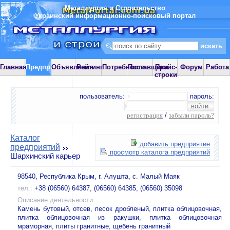
Металлургия и Строительство
Украинский информационно-поисковый портал
Главная
Предприятия
Объявления
Рейтинг
Потребности
Поставщики
Прайс-
Форум
Работа
строки
пользователь:
пароль:
регистрация
/
забыли пароль?
Каталог
добавить предприятие
предприятий
просмотр каталога предприятий
Шархинский карьер
98540, Республика Крым, г. Алушта, с. Малый Маяк
тел.:
+38 (06560) 64387, (06560) 64385, (06560) 35098
Описание деятельности:
Камень бутовый, отсев, песок дробленый, плитка облицовочная,
плитка облицовочная из ракушки, плитка облицовочная
мраморная, плиты гранитные, щебень гранитный