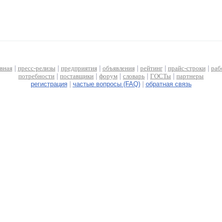
авная
|
пресс-релизы
|
предприятия
|
объявления
|
рейтинг
|
прайс-строки
|
раб
потребности
|
поставщики
|
форум
|
словарь
|
ГОСТы
|
партнеры
регистрация
|
частые вопросы (FAQ)
|
обратная связь