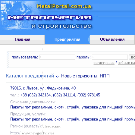
Главная
Предприятия
Объявления
пользователь:
пароль:
регистрация
/
забыли п
Каталог предприятий
Новые горизонты, НПП
79015, г. Львов, ул. Федьковича, 40
тел.:
+38 (032) 343134, (032) 341114, (032) 978145
Описание деятельности:
Пакеты пэт рекламные, скотч, стрейч, упаковка для пищевой про
Продукция, услуги:
Пакеты пэт рекламные, скотч, стрейч, упаковка для пищевой про
Регион (область):
Львовская
http://
www.newgor.lviv.ua