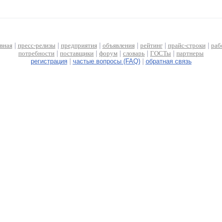
авная
|
пресс-релизы
|
предприятия
|
объявления
|
рейтинг
|
прайс-строки
|
раб
потребности
|
поставщики
|
форум
|
словарь
|
ГОСТы
|
партнеры
регистрация
|
частые вопросы (FAQ)
|
обратная связь