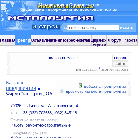
Металлургия и Строительство
Украинский информационно-поисковый портал
Главная
Предприятия
Объявления
Рейтинг
Потребности
Поставщики
Прайс-
Форум
Работа
строки
пользователь:
пароль:
регистрация
/
забыли пароль?
Каталог
добавить предприятие
предприятий
просмотр каталога предприятий
Фирма "галстрой", ОА
79026, г. Львов, ул. Ак.Лазаренко, 4
тел.:
+38 (032) 702638, (032) 345118
Описание деятельности:
Работы ремонтно-строительные
Продукция, услуги:
Работы ремонтно-строительные