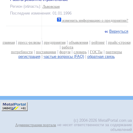
Регион (область):
Львовская
Последние изменения: 01.01.1996
изменить информацию о предприятии?
Вернуться
главная
|
пресс-релизы
|
предприятия
|
объявления
|
рейтинг
|
прайс-строки
|
работа
потребности
|
поставщики
|
форум
|
словарь
|
ГОСТы
|
партнеры
регистрация
|
частые вопросы (FAQ)
|
обратная связь
(c) 2004-2026 MetalPortal.com.ua
Администрация портала
не несет ответственности за содержание
объявлений