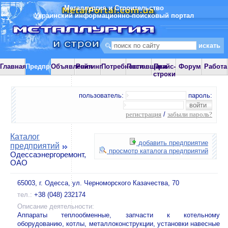
Металлургия и Строительство
Украинский информационно-поисковый портал
Главная
Предприятия
Объявления
Рейтинг
Потребности
Поставщики
Прайс-
Форум
Работа
строки
пользователь:
пароль:
регистрация
/
забыли пароль?
Каталог
добавить предприятие
предприятий
просмотр каталога предприятий
Одессаэнергоремонт,
ОАО
65003, г. Одесса, ул. Черноморского Казачества, 70
тел.:
+38 (048) 232174
Описание деятельности:
Аппараты теплообменные, запчасти к котельному
оборудованию, котлы, металлоконструкции, установки навесные