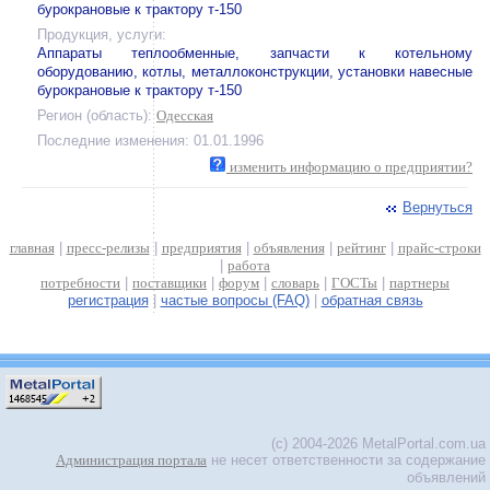
бурокрановые к трактору т-150
Продукция, услуги:
Аппараты теплообменные, запчасти к котельному
оборудованию, котлы, металлоконструкции, установки навесные
бурокрановые к трактору т-150
Регион (область):
Одесская
Последние изменения: 01.01.1996
изменить информацию о предприятии?
Вернуться
главная
|
пресс-релизы
|
предприятия
|
объявления
|
рейтинг
|
прайс-строки
|
работа
потребности
|
поставщики
|
форум
|
словарь
|
ГОСТы
|
партнеры
регистрация
|
частые вопросы (FAQ)
|
обратная связь
(c) 2004-2026 MetalPortal.com.ua
Администрация портала
не несет ответственности за содержание
объявлений