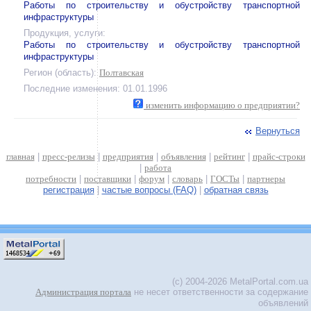
Работы по строительству и обустройству транспортной
инфраструктуры
Продукция, услуги:
Работы по строительству и обустройству транспортной
инфраструктуры
Регион (область):
Полтавская
Последние изменения: 01.01.1996
изменить информацию о предприятии?
Вернуться
главная
|
пресс-релизы
|
предприятия
|
объявления
|
рейтинг
|
прайс-строки
|
работа
потребности
|
поставщики
|
форум
|
словарь
|
ГОСТы
|
партнеры
регистрация
|
частые вопросы (FAQ)
|
обратная связь
(c) 2004-2026 MetalPortal.com.ua
Администрация портала
не несет ответственности за содержание
объявлений