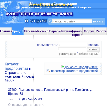
Металлургия и Строительство
Украинский информационно-поисковый портал
Главная
Предприятия
Объявления
Рейтинг
Потребности
Поставщики
Прайс-
Форум
Работа
строки
пользователь:
пароль:
регистрация
/
забыли пароль?
Каталог
добавить предприятие
предприятий
просмотр каталога предприятий
Строительно-
монтажный поезд
№697
37400, Полтавская обл., Гребенковский р-н, г. Гребёнка, ул.
Щорса, 68
тел.:
+38 (05359) 95043 ..
Описание деятельности: