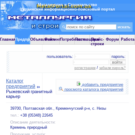
Металлургия и Строительство
Украинский информационно-поисковый портал
Главная
Предприятия
Объявления
Рейтинг
Потребности
Поставщики
Прайс-
Форум
Работа
строки
пользователь:
пароль:
регистрация
/
забыли пароль?
Каталог
добавить предприятие
предприятий
просмотр каталога предприятий
Рыжевский гранитный
карьер
39700, Полтавская обл., Кременчугский р-н, с. Низы
тел.:
+38 (05348) 22645
Описание деятельности:
Кремень природный
Продукция, услуги: