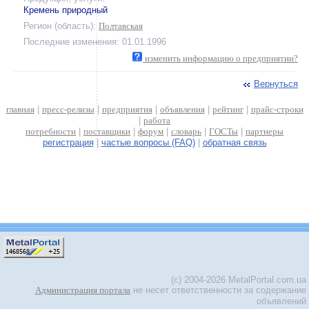
Кремень природный
Регион (область):
Полтавская
Последние изменения: 01.01.1996
изменить информацию о предприятии?
Вернуться
главная
|
пресс-релизы
|
предприятия
|
объявления
|
рейтинг
|
прайс-строки
|
работа
потребности
|
поставщики
|
форум
|
словарь
|
ГОСТы
|
партнеры
регистрация
|
частые вопросы (FAQ)
|
обратная связь
(c) 2004-2026 MetalPortal.com.ua
Администрация портала
не несет ответственности за содержание
объявлений