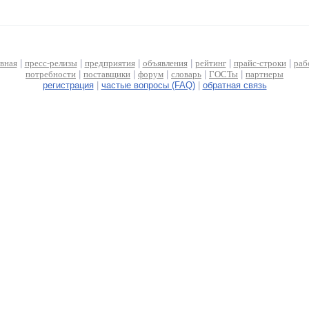
авная
|
пресс-релизы
|
предприятия
|
объявления
|
рейтинг
|
прайс-строки
|
раб
потребности
|
поставщики
|
форум
|
словарь
|
ГОСТы
|
партнеры
регистрация
|
частые вопросы (FAQ)
|
обратная связь