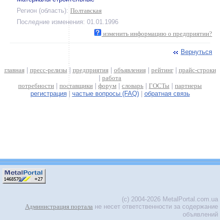
Регион (область):
Полтавская
Последние изменения: 01.01.1996
изменить информацию о предприятии?
Вернуться
главная
|
пресс-релизы
|
предприятия
|
объявления
|
рейтинг
|
прайс-строки
|
работа
потребности
|
поставщики
|
форум
|
словарь
|
ГОСТы
|
партнеры
регистрация
|
частые вопросы (FAQ)
|
обратная связь
(c) 2004-2026 MetalPortal.com.ua
Администрация портала
не несет ответственности за содержание
объявлений