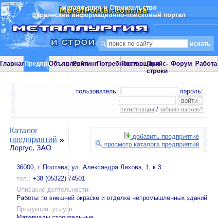
Металлургия и Строительство
Украинский информационно-поисковый портал
Главная
Предприятия
Объявления
Рейтинг
Потребности
Поставщики
Прайс-
Форум
Работа
строки
пользователь:
пароль:
регистрация
/
забыли пароль?
Каталог
добавить предприятие
предприятий
просмотр каталога предприятий
Лоргус, ЗАО
36000, г. Полтава, ул. Александра Ляхова, 1, к.3
тел.:
+38 (05322) 74501
Описание деятельности:
Работы по внешней окраске и отделке непромышленных зданий
Продукция, услуги:
Материалы строительные