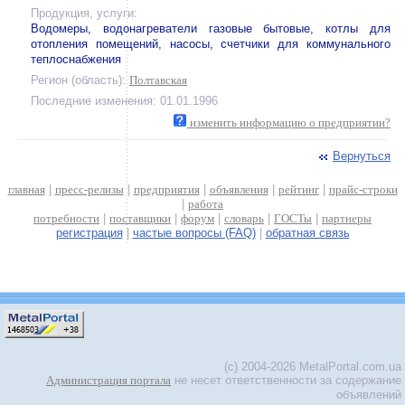
Продукция, услуги:
Водомеры, водонагреватели газовые бытовые, котлы для
отопления помещений, насосы, счетчики для коммунального
теплоснабжения
Регион (область):
Полтавская
Последние изменения: 01.01.1996
изменить информацию о предприятии?
Вернуться
главная
|
пресс-релизы
|
предприятия
|
объявления
|
рейтинг
|
прайс-строки
|
работа
потребности
|
поставщики
|
форум
|
словарь
|
ГОСТы
|
партнеры
регистрация
|
частые вопросы (FAQ)
|
обратная связь
(c) 2004-2026 MetalPortal.com.ua
Администрация портала
не несет ответственности за содержание
объявлений