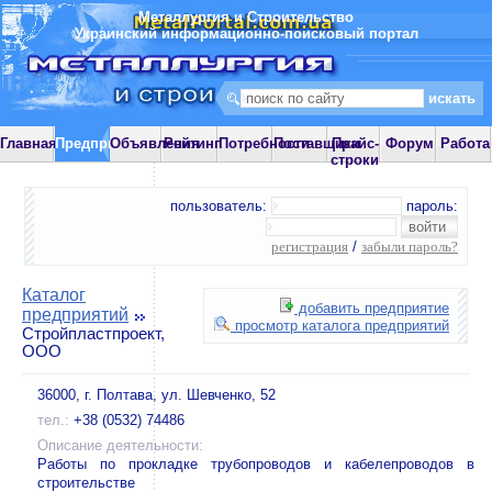
Металлургия и Строительство
Украинский информационно-поисковый портал
Главная
Предприятия
Объявления
Рейтинг
Потребности
Поставщики
Прайс-
Форум
Работа
строки
пользователь:
пароль:
регистрация
/
забыли пароль?
Каталог
добавить предприятие
предприятий
просмотр каталога предприятий
Стройпластпроект,
ООО
36000, г. Полтава, ул. Шевченко, 52
тел.:
+38 (0532) 74486
Описание деятельности:
Работы по прокладке трубопроводов и кабелепроводов в
строительстве