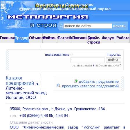
Металлургия и Строительство
Украинский информационно-поисковый портал
Главная
Предприятия
Объявления
Рейтинг
Потребности
Поставщики
Прайс-
Форум
Работа
строки
пользователь:
пароль:
регистрация
/
забыли пароль?
Каталог
добавить предприятие
предприятий
просмотр каталога предприятий
Литейно-
механический завод
Исполин, ООО
35600, Ровенская обл., г. Дубно, ул. Грушевского, 134
тел.:
+38 (03656) 4-48-95, 4-53-94
Описание деятельности:
ООО "Литейно-механический завод "Исполин" работает в