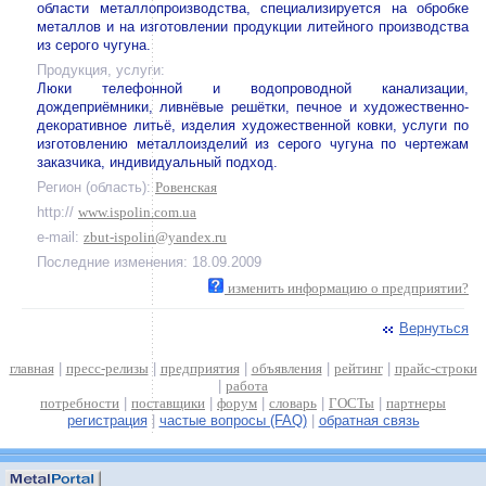
области металлопроизводства, специализируется на обробке
металлов и на изготовлении продукции литейного производства
из серого чугуна.
Продукция, услуги:
Люки телефонной и водопроводной канализации,
дождеприёмники, ливнёвые решётки, печное и художественно-
декоративное литьё, изделия художественной ковки, услуги по
изготовлению металлоизделий из серого чугуна по чертежам
заказчика, индивидуальный подход.
Регион (область):
Ровенская
http://
www.ispolin.com.ua
e-mail:
zbut-ispolin@yandex.ru
Последние изменения: 18.09.2009
изменить информацию о предприятии?
Вернуться
главная
|
пресс-релизы
|
предприятия
|
объявления
|
рейтинг
|
прайс-строки
|
работа
потребности
|
поставщики
|
форум
|
словарь
|
ГОСТы
|
партнеры
регистрация
|
частые вопросы (FAQ)
|
обратная связь