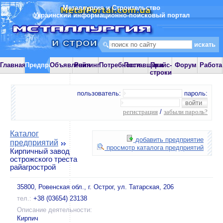
Металлургия и Строительство
Украинский информационно-поисковый портал
Главная
Предприятия
Объявления
Рейтинг
Потребности
Поставщики
Прайс-
Форум
Работа
строки
пользователь:
пароль:
регистрация
/
забыли пароль?
Каталог
добавить предприятие
предприятий
просмотр каталога предприятий
Кирпичный завод
острожского треста
райагрострой
35800, Ровенская обл., г. Острог, ул. Татарская, 206
тел.:
+38 (03654) 23138
Описание деятельности:
Кирпич