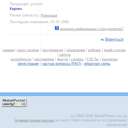
Продукция, услуги:
Кирпич
Регион (область):
Ровенская
Последние изменения: 01.01.1996
изменить информацию о предприятии?
Вернуться
главная
|
пресс-релизы
|
предприятия
|
объявления
|
рейтинг
|
прайс-строки
|
работа
потребности
|
поставщики
|
форум
|
словарь
|
ГОСТы
|
партнеры
регистрация
|
частые вопросы (FAQ)
|
обратная связь
(c) 2004-2026 MetalPortal.com.ua
Администрация портала
не несет ответственности за содержание
объявлений