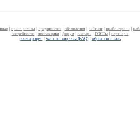
авная
|
пресс-релизы
|
предприятия
|
объявления
|
рейтинг
|
прайс-строки
|
раб
потребности
|
поставщики
|
форум
|
словарь
|
ГОСТы
|
партнеры
регистрация
|
частые вопросы (FAQ)
|
обратная связь