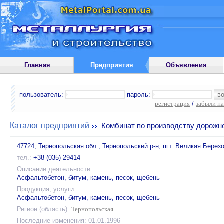
Главная
Предприятия
Объявления
пользователь:
пароль:
регистрация
/
забыли п
Каталог предприятий
Комбинат по производству дорожн
47724, Тернопольская обл., Тернопольский р-н, пгт. Великая Берез
тел.:
+38 (035) 29414
Описание деятельности:
Асфальтобетон, битум, камень, песок, щебень
Продукция, услуги:
Асфальтобетон, битум, камень, песок, щебень
Регион (область):
Тернопольская
Последние изменения: 01.01.1996