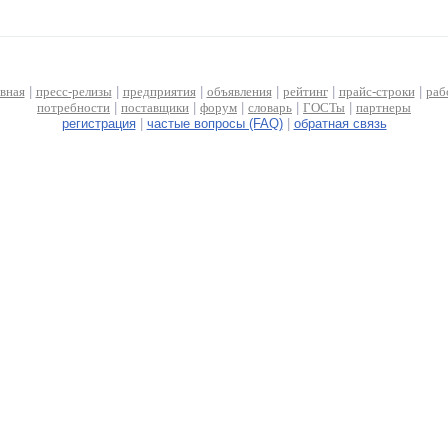
авная
|
пресс-релизы
|
предприятия
|
объявления
|
рейтинг
|
прайс-строки
|
раб
потребности
|
поставщики
|
форум
|
словарь
|
ГОСТы
|
партнеры
регистрация
|
частые вопросы (FAQ)
|
обратная связь