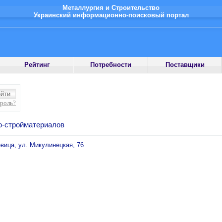
Металлургия и Строительство
Украинский информационно-поисковый портал
Рейтинг
Потребности
Поставщики
ароль?
о-стройматериалов
овица, ул. Микулинецкая, 76