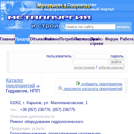
Металлургия и Строительство
Украинский информационно-поисковый портал
Главная
Предприятия
Объявления
Рейтинг
Потребности
Поставщики
Прайс-
Форум
Работа
строки
пользователь:
пароль:
регистрация
/
забыли пароль?
Каталог
добавить предприятие
предприятий
просмотр каталога предприятий
Гидравлик, НПП
61052, г. Харьков, ул. Малопанасовская, 1
тел.:
+38 (057) 236776, (057) 236775
Описание деятельности:
Ремонт оборудования гидрологического
Продукция, услуги:
Гидрооборудование, проектирование гидромашин