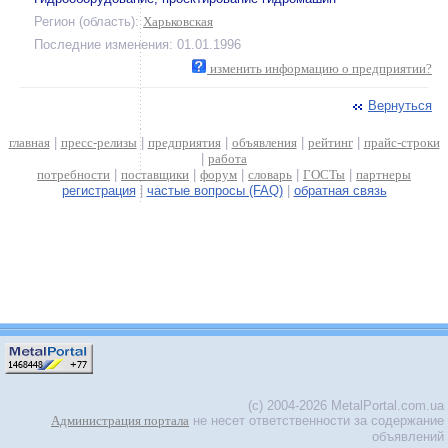
Регион (область):
Харьковская
Последние изменения: 01.01.1996
изменить информацию о предприятии?
Вернуться
главная
|
пресс-релизы
|
предприятия
|
объявления
|
рейтинг
|
прайс-строки
|
работа
потребности
|
поставщики
|
форум
|
словарь
|
ГОСТы
|
партнеры
регистрация
|
частые вопросы (FAQ)
|
обратная связь
(c) 2004-2026 MetalPortal.com.ua
Администрация портала
не несет ответственности за содержание
объявлений