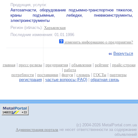
Продукция, услуги:
Автозапчасти, оборудование подъемно-транспортное тяжелое,
краны подъемные, лебедки, пневмоинструменты,
электроинструменты
Регион (область):
Харьковская
Последние изменения: 01.01.1996
изменить информацию о предприятии?
Вернуться
главная
|
пресс-релизы
|
предприятия
|
объявления
|
рейтинг
|
прайс-строки
|
работа
потребности
|
поставщики
|
форум
|
словарь
|
ГОСТы
|
партнеры
регистрация
|
частые вопросы (FAQ)
|
обратная связь
(c) 2004-2026 MetalPortal.com.ua
Администрация портала
не несет ответственности за содержание
объявлений