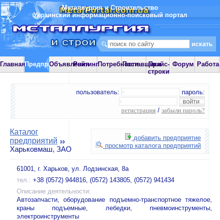
Металлургия и Строительство
Украинский информационно-поисковый портал
Главная
Предприятия
Объявления
Рейтинг
Потребности
Поставщики
Прайс-
Форум
Работа
строки
пользователь:
пароль:
регистрация
/
забыли пароль?
Каталог
добавить предприятие
предприятий
просмотр каталога предприятий
Харьковмаш, ЗАО
61001, г. Харьков, ул. Лодзинская, 8а
тел.:
+38 (0572) 944816, (0572) 143805, (0572) 941434
Описание деятельности:
Автозапчасти, оборудование подъемно-транспортное тяжелое,
краны подъемные, лебедки, пневмоинструменты,
электроинструменты