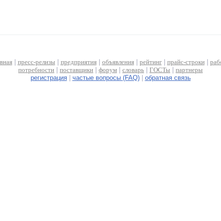
авная
|
пресс-релизы
|
предприятия
|
объявления
|
рейтинг
|
прайс-строки
|
раб
потребности
|
поставщики
|
форум
|
словарь
|
ГОСТы
|
партнеры
регистрация
|
частые вопросы (FAQ)
|
обратная связь