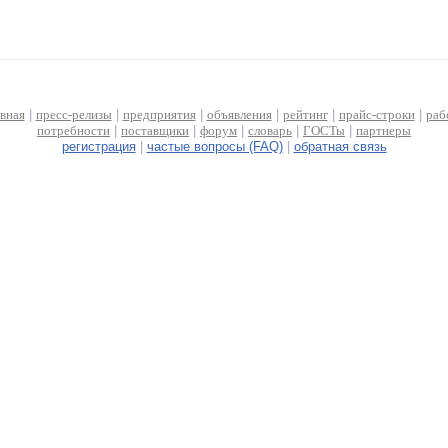
авная
|
пресс-релизы
|
предприятия
|
объявления
|
рейтинг
|
прайс-строки
|
раб
потребности
|
поставщики
|
форум
|
словарь
|
ГОСТы
|
партнеры
регистрация
|
частые вопросы (FAQ)
|
обратная связь