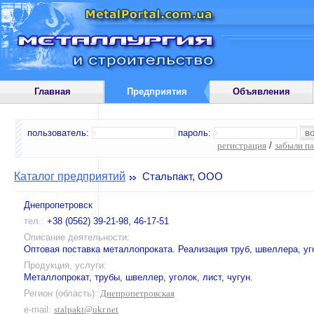
Главная
Предприятия
Объявления
пользователь:
пароль:
регистрация
/
забыли п
Каталог предприятий
Стальпакт, ООО
Днепропетровск
тел.:
+38 (0562) 39-21-98, 46-17-51
Описание деятельности:
Оптовая поставка металлопроката. Реализация труб, швеллера, уг
Продукция, услуги:
Металлопрокат, трубы, швеллер, уголок, лист, чугун.
Регион (область):
Днепропетровская
e-mail:
stalpakt@ukr.net