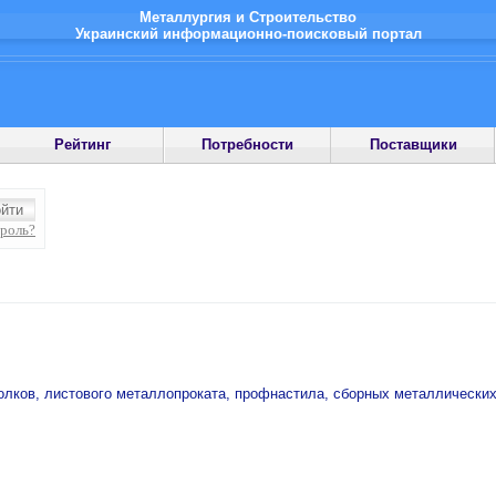
Металлургия и Строительство
Украинский информационно-поисковый портал
Рейтинг
Потребности
Поставщики
ароль?
олков, листового металлопроката, профнастила, сборных металлических