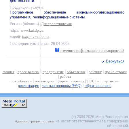
деятельности.
Продукция, услуги:
Программное обеспечение экономик-организационного
управления, геоинформационные системы.
Регион (область):
Днепропетровская
http://
www.kai.dp.ua
e-mail:
kai@ukrtel.dp.ua
Последние изменения: 26.04.2005
изменить информацию о предприятии?
Вернуться
главная
|
пресс-релизы
|
предприятия
|
объявления
|
рейтинг
|
прайс-строки
|
работа
потребности
|
поставщики
|
форум
|
словарь
|
ГОСТы
|
партнеры
регистрация
|
частые вопросы (FAQ)
|
обратная связь
(c) 2004-2026 MetalPortal.com.ua
Администрация портала
не несет ответственности за содержание
объявлений