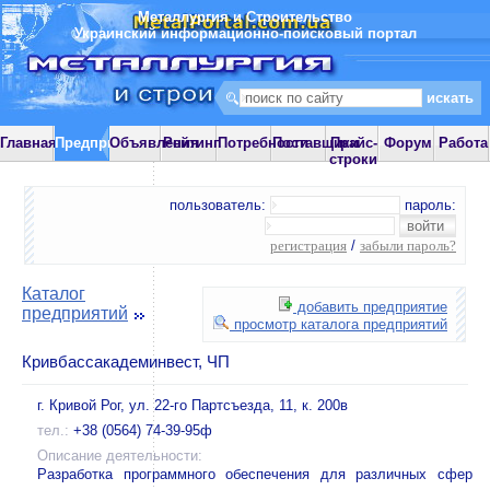
Металлургия и Строительство
Украинский информационно-поисковый портал
Главная
Предприятия
Объявления
Рейтинг
Потребности
Поставщики
Прайс-
Форум
Работа
строки
пользователь:
пароль:
регистрация
/
забыли пароль?
Каталог
добавить предприятие
предприятий
просмотр каталога предприятий
Кривбассакадеминвест, ЧП
г. Кривой Рог, ул. 22-го Партсъезда, 11, к. 200в
тел.:
+38 (0564) 74-39-95ф
Описание деятельности:
Разработка программного обеспечения для различных сфер