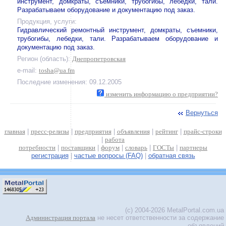
инструмент, домкраты, съемники, трубогибы, лебедки, тали.
Разрабатываем оборудование и документацию под заказ.
Продукция, услуги:
Гидравлический ремонтный инструмент, домкраты, съемники,
трубогибы, лебедки, тали. Разрабатываем оборудование и
документацию под заказ.
Регион (область):
Днепропетровская
e-mail:
tosha@ua.fm
Последние изменения: 09.12.2005
изменить информацию о предприятии?
Вернуться
главная
|
пресс-релизы
|
предприятия
|
объявления
|
рейтинг
|
прайс-строки
|
работа
потребности
|
поставщики
|
форум
|
словарь
|
ГОСТы
|
партнеры
регистрация
|
частые вопросы (FAQ)
|
обратная связь
(c) 2004-2026 MetalPortal.com.ua
Администрация портала
не несет ответственности за содержание
объявлений