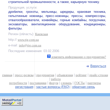
строительной промышленности, а также, карьерную технику.
Продукция, услуги:
дробилки, грохоты, мельницы, шредеры, крановая техника,
гильотинные ножницы, пресс-ножницы, прессы, компрессоры,
отвалообразователи, конвейеры, горные комбайны, погрузчики,
экскаваторы, вентиляционное оборудование, кондиционеры,
фильтры.
Регион (область):
Киевская
http://
www.rig.com.ua
e-mail:
info@rig.com.ua
Последние изменения: 03.02.2006
изменить информацию о предприятии?
Вернуться
главная
|
пресс-релизы
|
предприятия
|
объявления
|
рейтинг
|
прайс-строки
|
работа
потребности
|
поставщики
|
форум
|
словарь
|
ГОСТы
|
партнеры
регистрация
|
частые вопросы (FAQ)
|
обратная связь