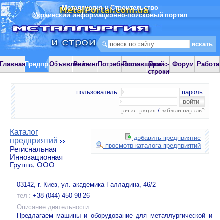
Металлургия и Строительство
Украинский информационно-поисковый портал
Главная
Предприятия
Объявления
Рейтинг
Потребности
Поставщики
Прайс-
Форум
Работа
строки
пользователь:
пароль:
регистрация
/
забыли пароль?
Каталог
добавить предприятие
предприятий
просмотр каталога предприятий
Региональная
Инновационная
Группа, ООО
03142, г. Киев, ул. академика Палладина, 46/2
тел.:
+38 (044) 450-98-26
Описание деятельности:
Предлагаем машины и оборудование для металлургической и