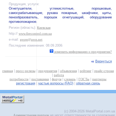
Продукция, услуги:
Огнетушители, углекислотные, порошковые,
самосрабатывающие, рукава пожарные, шкафчики, щиты,
пенообразователь, порошок огнетушащий, оборудование
противопожарное.
Регион (область):
Киевская
http://
www.firecontrol.com.ua
e-mail:
georg@zeos.net
Последние изменения: 08.09.2006
изменить информацию о предприятии?
Вернуться
главная
|
пресс-релизы
|
предприятия
|
объявления
|
рейтинг
|
прайс-строки
|
работа
потребности
|
поставщики
|
форум
|
словарь
|
ГОСТы
|
партнеры
регистрация
|
частые вопросы (FAQ)
|
обратная связь
(c) 2004-2026 MetalPortal.com.ua
Администрация портала
не несет ответственности за содержание