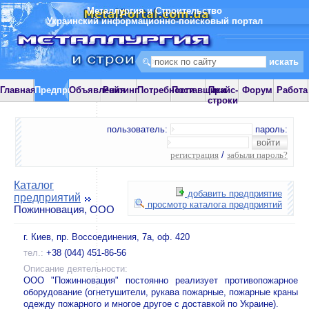
Металлургия и Строительство
Украинский информационно-поисковый портал
Главная
Предприятия
Объявления
Рейтинг
Потребности
Поставщики
Прайс-
Форум
Работа
строки
пользователь:
пароль:
регистрация
/
забыли пароль?
Каталог
добавить предприятие
предприятий
просмотр каталога предприятий
Пожинновация, ООО
г. Киев, пр. Воссоединения, 7а, оф. 420
тел.:
+38 (044) 451-86-56
Описание деятельности:
ООО "Пожинновация" постоянно реализует противопожарное
оборудование (огнетушители, рукава пожарные, пожарные краны
одежду пожарного и многое другое с доставкой по Украине).