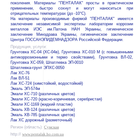
поколения. Материалы "ПЕНТАЛАК" просты в практическом
применении, быстро сохнут и могут наноситься при
отрицательных температурах (до -10°С).
На материалы производимые фирмой "ПЕНТАЛАК" имеется
заключение независимой экспертизы лаборатории коррозии
металлов ИЭС им.Патона НАН Украины, гигиеническое
заключение Минздрава Украины, гигиеническое заключение
Центра ГОССАНЭПИДЕМНАДЗОРА Российской Федерации.
Продукция, услуги:
Грунтовка ХС-04 (ХС-04в), Грунтовка ХС-010 М (с повышенными
антикоррозионными и термо свойствами), Грунтовка ВЛ-02,
Грунтовка ХС-059, Шпатлевка ЭП-0010
Шпатлевка-грунт ЭПХС-0050
Лак ХС-76
Лак ВЛ-51
Лак ХС-724 (химстойкий, водостойкий)
Эмаль ЭП-574м
Эмали ХС-710 (различных цветов)
Эмали ХС-720 (красно-коричневая, серебристая)
Эмали ХС-1169 (жидкий пластик)
Эмаль ХВ-124 (различных цветов)
Эмаль ХВ-785 (различных цветов)
Лак ХС дорожный (разметочный)
Регион (область):
Сумская
http://
www.pentalak.ho.com.ua