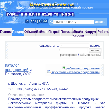
Металлургия и Строительство
Украинский информационно-поисковый портал
Главная
Предприятия
Объявления
Рейтинг
Потребности
Поставщики
Прайс-
Форум
Работа
строки
пользователь:
пароль:
регистрация
/
забыли пароль?
Каталог
добавить предприятие
предприятий
просмотр каталога предприятий
Пенталак, ООО
г. Шостка, ул. Ленина, 47-А
тел.:
+38 (05449) 4-60-78, 7-56-73, 4-74-26
Описание деятельности:
Производитель предлагает высококачественную продукцию:
Лакокрасочные материалы фирмы "ПЕНТАЛАК" - это
высокотехнологичный проффесиональный продукт нового