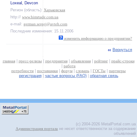
Loxeal, Devcon
Регион (область):
Харьковская
http://
www.himrtade.com.ua
e-mail:
german.sergej@avteh.com
Последние изменения: 15.11.2006
изменить информацию о предприятии?
Вернуться
главная
|
пресс-релизы
|
предприятия
|
объявления
|
рейтинг
|
прайс-строки
|
работа
потребности
|
поставщики
|
форум
|
словарь
|
ГОСТы
|
партнеры
регистрация
|
частые вопросы (FAQ)
|
обратная связь
(c) 2004-2026 MetalPortal.com.ua
Администрация портала
не несет ответственности за содержание
объявлений