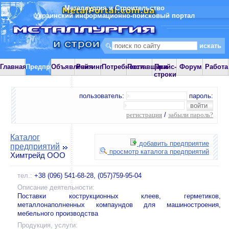
Металлургия и Строительство
Украинский информационно-поисковый портал
Главная
Предприятия
Объявления
Рейтинг
Потребности
Поставщики
Прайс-
Форум
Работа
строки
пользователь:
пароль:
регистрация
/
забыли пароль?
Каталог
добавить предприятие
предприятий
просмотр каталога предприятий
Химтрейд ООО
тел.:
+38 (096) 541-68-28, (057)759-95-04
Описание деятельности:
Поставки кострукционных клеев, герметиков,
металлонаполненных компаундов для машиностроения,
мебельного производства
Продукция, услуги: