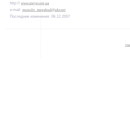
http://
www.stayer.org.ua
e-mail:
monolit_megabud@ukr.net
Последние изменения: 06.12.2007
гл