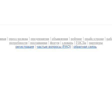
авная
|
пресс-релизы
|
предприятия
|
объявления
|
рейтинг
|
прайс-строки
|
раб
потребности
|
поставщики
|
форум
|
словарь
|
ГОСТы
|
партнеры
регистрация
|
частые вопросы (FAQ)
|
обратная связь