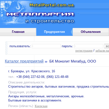
Главная
Предприятия
Объявления
пользователь:
пароль:
регистрация
/
забыли п
Каталог предприятий
БК Монолит Мегабуд, ООО
г. Бровары, ул. Красовского, 16
тел.:
+38 (044) 227-62-06, (066) 121-48-48
Описание деятельности:
Строительство ангаров, бытовых вагончиков, продажа строительн
Продукция, услуги:
Ангары железобетонные, металлические, арочные.
Бытовые вагончики в ассортименте.
Регион (область):
Киевская