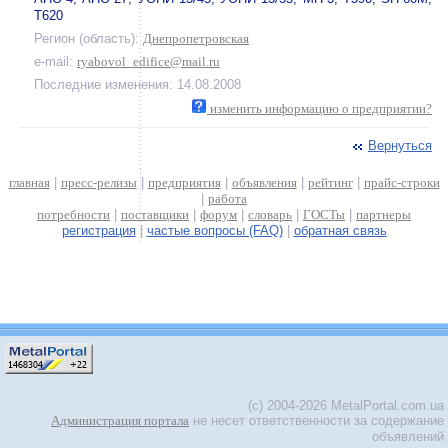
Т620
Регион (область):
Днепропетровская
e-mail:
ryabovol_edifice@mail.ru
Последние изменения: 14.08.2008
изменить информацию о предприятии?
Вернуться
главная
|
пресс-релизы
|
предприятия
|
объявления
|
рейтинг
|
прайс-строки
|
работа
потребности
|
поставщики
|
форум
|
словарь
|
ГОСТы
|
партнеры
регистрация
|
частые вопросы (FAQ)
|
обратная связь
(c) 2004-2026 MetalPortal.com.ua
Администрация портала
не несет ответственности за содержание
объявлений