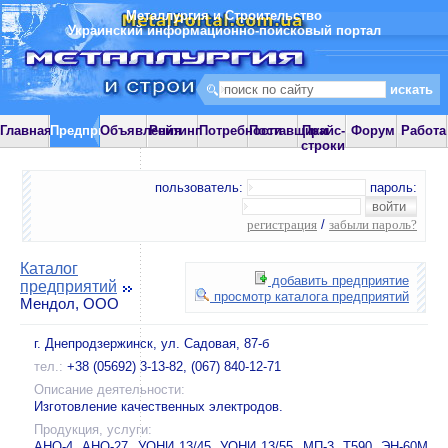
Металлургия и Строительство
Украинский информационно-поисковый портал
Главная
Предприятия
Объявления
Рейтинг
Потребности
Поставщики
Прайс-
Форум
Работа
строки
пользователь:
пароль:
регистрация
/
забыли пароль?
Каталог
добавить предприятие
предприятий
просмотр каталога предприятий
Мендол, ООО
г. Днепродзержинск, ул. Садовая, 87-б
тел.:
+38 (05692) 3-13-82, (067) 840-12-71
Описание деятельности:
Изготовление качественных электродов.
Продукция, услуги:
АНО-4, АНО-27, УОНИ 13/45, УОНИ 13/55, МП-3, Т590, ЭН-60М,