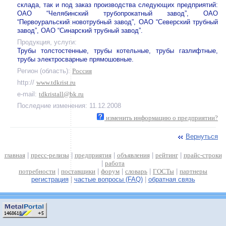
склада, так и под заказ производства следующих предприятий:
ОАО “Челябинский трубопрокатный завод”, ОАО
“Первоуральский новотрубный завод”, ОАО “Северский трубный
завод”, ОАО “Синарский трубный завод”.
Продукция, услуги:
Трубы толстостенные, трубы котельные, трубы газлифтные,
трубы электросварные прямошовные.
Регион (область):
Россия
http://
www.tdkrist.ru
e-mail:
tdkristall@bk.ru
Последние изменения: 11.12.2008
изменить информацию о предприятии?
Вернуться
главная
|
пресс-релизы
|
предприятия
|
объявления
|
рейтинг
|
прайс-строки
|
работа
потребности
|
поставщики
|
форум
|
словарь
|
ГОСТы
|
партнеры
регистрация
|
частые вопросы (FAQ)
|
обратная связь