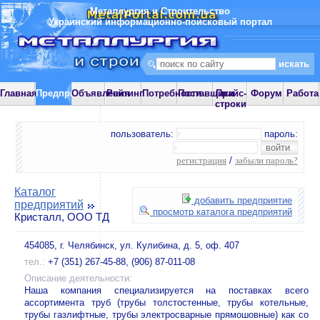
Металлургия и Строительство
Украинский информационно-поисковый портал
Главная
Предприятия
Объявления
Рейтинг
Потребности
Поставщики
Прайс-
Форум
Работа
строки
пользователь:
пароль:
регистрация
/
забыли пароль?
Каталог
добавить предприятие
предприятий
просмотр каталога предприятий
Кристалл, ООО ТД
454085, г. Челябинск, ул. Кулибина, д. 5, оф. 407
тел.:
+7 (351) 267-45-88, (906) 87-011-08
Описание деятельности:
Наша компания специализируется на поставках всего
ассортимента труб (трубы толстостенные, трубы котельные,
трубы газлифтные, трубы электросварные прямошовные) как со