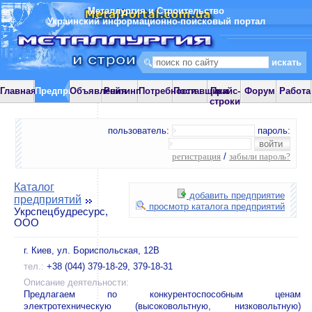
Металлургия и Строительство
Украинский информационно-поисковый портал
Главная
Предприятия
Объявления
Рейтинг
Потребности
Поставщики
Прайс-
Форум
Работа
строки
пользователь:
пароль:
регистрация
/
забыли пароль?
Каталог
добавить предприятие
предприятий
просмотр каталога предприятий
Укрспецбудресурс,
ООО
г. Киев, ул. Бориспольская, 12В
тел.:
+38 (044) 379-18-29, 379-18-31
Описание деятельности:
Предлагаем по конкурентоспособным ценам
электротехническую (высоковольтную, низковольтную)