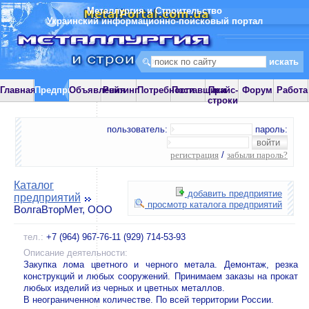
Металлургия и Строительство
Украинский информационно-поисковый портал
Главная
Предприятия
Объявления
Рейтинг
Потребности
Поставщики
Прайс-
Форум
Работа
строки
пользователь:
пароль:
регистрация
/
забыли пароль?
Каталог
добавить предприятие
предприятий
просмотр каталога предприятий
ВолгаВторМет, ООО
тел.:
+7 (964) 967-76-11 (929) 714-53-93
Описание деятельности:
Закупка лома цветного и черного метала. Демонтаж, резка
конструкций и любых сооружений. Принимаем заказы на прокат
любых изделий из черных и цветных металлов.
В неограниченном количестве. По всей территории России.