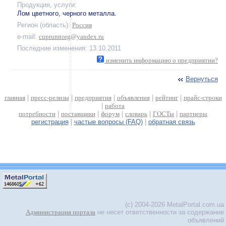
Продукция, услуги:
Лом цветного, черного металла.
Регион (область):
Россия
e-mail:
cuprumtorg@yandex.ru
Последние изменения: 13.10.2011
изменить информацию о предприятии?
Вернуться
главная
|
пресс-релизы
|
предприятия
|
объявления
|
рейтинг
|
прайс-строки
|
работа
потребности
|
поставщики
|
форум
|
словарь
|
ГОСТы
|
партнеры
регистрация
|
частые вопросы (FAQ)
|
обратная связь
(c) 2004-2026 MetalPortal.com.ua
Администрация портала
не несет ответственности за содержание
объявлений