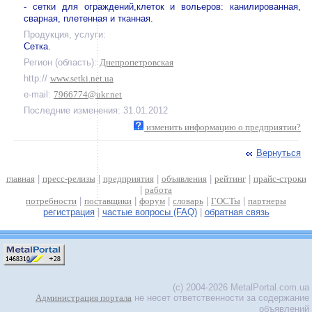
- сетки для ограждений,клеток и вольеров: канилированная,
сварная, плетенная и тканная.
Продукция, услуги:
Сетка.
Регион (область):
Днепропетровская
http://
www.setki.net.ua
e-mail:
7966774@ukr.net
Последние изменения: 31.01.2012
изменить информацию о предприятии?
Вернуться
главная
|
пресс-релизы
|
предприятия
|
объявления
|
рейтинг
|
прайс-строки
|
работа
потребности
|
поставщики
|
форум
|
словарь
|
ГОСТы
|
партнеры
регистрация
|
частые вопросы (FAQ)
|
обратная связь
(c) 2004-2026 MetalPortal.com.ua
Администрация портала
не несет ответственности за содержание
объявлений