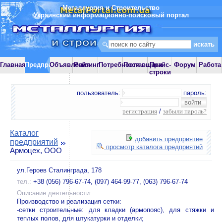
Металлургия и Строительство
Украинский информационно-поисковый портал
Главная
Предприятия
Объявления
Рейтинг
Потребности
Поставщики
Прайс-
Форум
Работа
строки
пользователь:
пароль:
регистрация
/
забыли пароль?
Каталог
добавить предприятие
предприятий
просмотр каталога предприятий
Армоцех, ООО
ул.Героев Сталинграда, 178
тел.:
+38 (056) 796-67-74, (097) 464-99-77, (063) 796-67-74
Описание деятельности:
Производство и реализация сетки:
-сетки строительные: для кладки (армопояс), для стяжки и
теплых полов, для штукатурки и отделки;