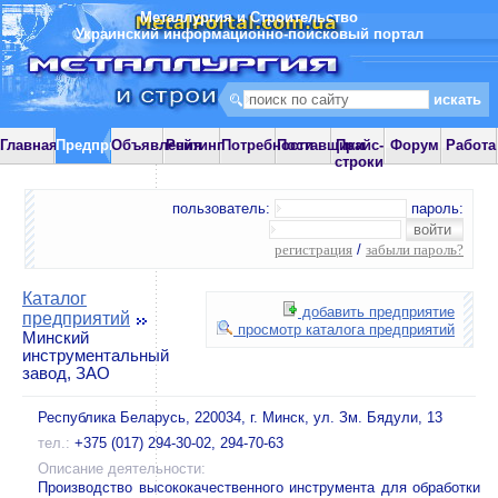
Металлургия и Строительство
Украинский информационно-поисковый портал
Главная
Предприятия
Объявления
Рейтинг
Потребности
Поставщики
Прайс-
Форум
Работа
строки
пользователь:
пароль:
регистрация
/
забыли пароль?
Каталог
добавить предприятие
предприятий
просмотр каталога предприятий
Минский
инструментальный
завод, ЗАО
Республика Беларусь, 220034, г. Минск, ул. Зм. Бядули, 13
тел.:
+375 (017) 294-30-02, 294-70-63
Описание деятельности:
Производство высококачественного инструмента для обработки