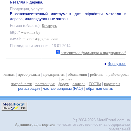
металла и дерева.
Продукция, услуги:
Высококачественный инструмент для обработки металла и
дерева, индивидуальные заказы.
Регион (область):
Беларусь
http://
www.miz.by
e-mail:
mizminsk@gmail.com
Последние изменения: 16.01.2014
изменить информацию о предприятии?
Вернуться
главная
|
пресс-релизы
|
предприятия
|
объявления
|
рейтинг
|
прайс-строки
|
работа
потребности
|
поставщики
|
форум
|
словарь
|
ГОСТы
|
партнеры
регистрация
|
частые вопросы (FAQ)
|
обратная связь
(c) 2004-2026 MetalPortal.com.ua
Администрация портала
не несет ответственности за содержание
объявлений